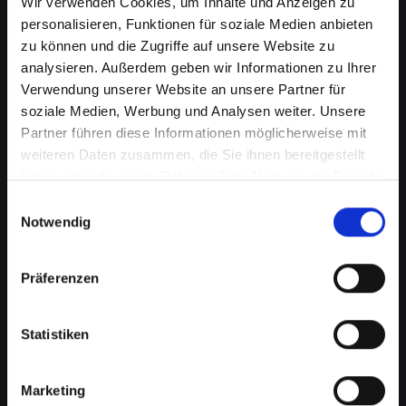
Wir verwenden Cookies, um Inhalte und Anzeigen zu
personalisieren, Funktionen für soziale Medien anbieten
zu können und die Zugriffe auf unsere Website zu
analysieren. Außerdem geben wir Informationen zu Ihrer
Verwendung unserer Website an unsere Partner für
soziale Medien, Werbung und Analysen weiter. Unsere
Partner führen diese Informationen möglicherweise mit
weiteren Daten zusammen, die Sie ihnen bereitgestellt
haben oder die sie im Rahmen Ihrer Nutzung der Dienste
Wasserschaden am IPHONE-11-
gesammelt haben.
Einwilligungsauswahl
PRO-MAX in Bad-st-leonhard-
Notwendig
im-lavanttal? Wir bieten
Präferenzen
schnelle Hilfe
Wasserschäden können Ihr IPHONE-11-PRO-
Statistiken
MAX verheerend beeinflussen. Feuchtigkeit
kann nicht nur die interne Elektronik
beschädigen, sondern auch Korrosion und
Marketing