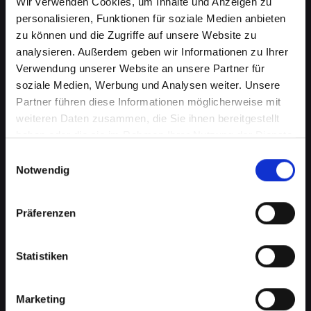
Wir verwenden Cookies, um Inhalte und Anzeigen zu
personalisieren, Funktionen für soziale Medien anbieten
zu können und die Zugriffe auf unsere Website zu
analysieren. Außerdem geben wir Informationen zu Ihrer
Verwendung unserer Website an unsere Partner für
soziale Medien, Werbung und Analysen weiter. Unsere
Partner führen diese Informationen möglicherweise mit
weiteren Daten zusammen, die Sie ihnen bereitgestellt
haben oder die sie im Rahmen Ihrer Nutzung der Dienste
Beschädigtes Backcover bei
gesammelt haben.
Einwilligungsauswahl
Ihrem IPHONE-11-PRO in Bad-
Notwendig
st-leonhard-im-lavanttal? Jetzt
Präferenzen
reparieren lassen
Ein beschädigtes Backcover an Ihrem IPHONE-
Statistiken
11-PRO kann mehr als nur ein kosmetisches
Problem sein. Es schützt wichtige interne
Komponenten vor Schäden und Staub. Eine
Marketing