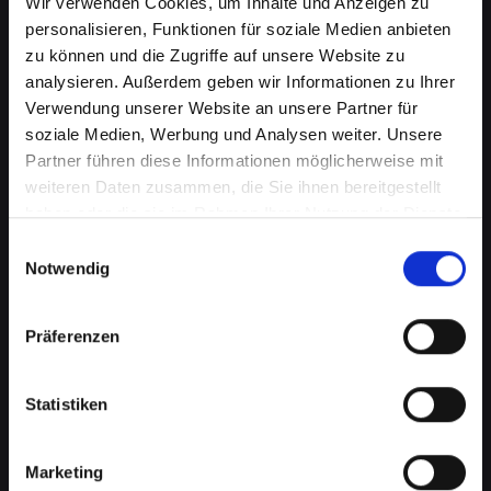
Wir verwenden Cookies, um Inhalte und Anzeigen zu
personalisieren, Funktionen für soziale Medien anbieten
zu können und die Zugriffe auf unsere Website zu
analysieren. Außerdem geben wir Informationen zu Ihrer
Verwendung unserer Website an unsere Partner für
soziale Medien, Werbung und Analysen weiter. Unsere
Partner führen diese Informationen möglicherweise mit
weiteren Daten zusammen, die Sie ihnen bereitgestellt
haben oder die sie im Rahmen Ihrer Nutzung der Dienste
gesammelt haben.
Einwilligungsauswahl
Notwendig
Zerbrochenes Glas an Ihrem
IPHONE-11-PRO in Bad-st-
Präferenzen
leonhard-im-lavanttal? Wir
reparieren es
Statistiken
Ein zerbrochenes Glas ist nicht nur ein
optisches Problem, sondern kann auch die
Marketing