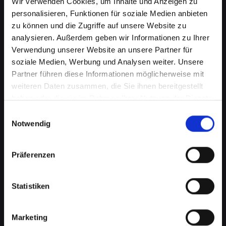
Wir verwenden Cookies, um Inhalte und Anzeigen zu
personalisieren, Funktionen für soziale Medien anbieten
zu können und die Zugriffe auf unsere Website zu
analysieren. Außerdem geben wir Informationen zu Ihrer
Verwendung unserer Website an unsere Partner für
soziale Medien, Werbung und Analysen weiter. Unsere
Partner führen diese Informationen möglicherweise mit
weiteren Daten zusammen, die Sie ihnen bereitgestellt
haben oder die sie im Rahmen Ihrer Nutzung der Dienste
gesammelt haben.
Einwilligungsauswahl
Mikrofondefekt bei Ihrem
Notwendig
IPHONE-11-PRO in Bad-st-
leonhard-im-lavanttal? Lassen
Präferenzen
Sie es jetzt reparieren
Statistiken
Ein defektes Mikrofon kann Ihre Fähigkeit, an
Telefongesprächen teilzunehmen, erheblich
beeinträchtigen. Dies kann besonders störend
Marketing