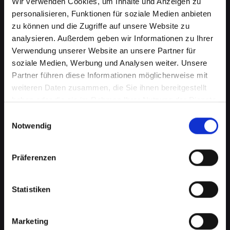
Wir verwenden Cookies, um Inhalte und Anzeigen zu
personalisieren, Funktionen für soziale Medien anbieten
zu können und die Zugriffe auf unsere Website zu
analysieren. Außerdem geben wir Informationen zu Ihrer
Verwendung unserer Website an unsere Partner für
soziale Medien, Werbung und Analysen weiter. Unsere
Partner führen diese Informationen möglicherweise mit
weiteren Daten zusammen, die Sie ihnen bereitgestellt
haben oder die sie im Rahmen Ihrer Nutzung der Dienste
gesammelt haben.
Einwilligungsauswahl
Notwendig
Zerbrochenes Glas an Ihrem
IPHONE-11 in Bad-st-leonhard-
Präferenzen
im-lavanttal? Wir reparieren es
Statistiken
Ein zerbrochenes Glas ist nicht nur ein
optisches Problem, sondern kann auch die
Marketing
Funktionalität Ihres IPHONE-11