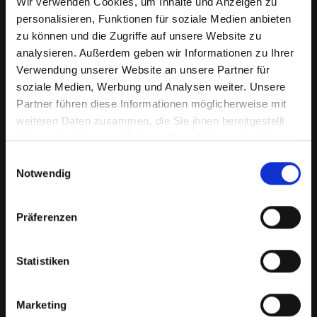
Wir verwenden Cookies, um Inhalte und Anzeigen zu
personalisieren, Funktionen für soziale Medien anbieten
zu können und die Zugriffe auf unsere Website zu
analysieren. Außerdem geben wir Informationen zu Ihrer
Verwendung unserer Website an unsere Partner für
soziale Medien, Werbung und Analysen weiter. Unsere
Partner führen diese Informationen möglicherweise mit
weiteren Daten zusammen, die Sie ihnen bereitgestellt
haben oder die sie im Rahmen Ihrer Nutzung der Dienste
gesammelt haben.
Einwilligungsauswahl
Mikrofondefekt bei Ihrem
Notwendig
IPHONE-11 in Bad-st-leonhard-
im-lavanttal? Lassen Sie es jetzt
Präferenzen
reparieren
Statistiken
Ein defektes Mikrofon kann Ihre Fähigkeit, an
Telefongesprächen teilzunehmen, erheblich
beeinträchtigen. Dies kann besonders störend
Marketing