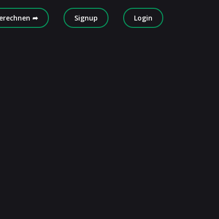
erechnen ➦
Signup
Login