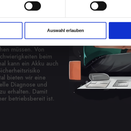
den Sie
ung
Auswahl erlauben
in Ihrem IPHONE-12-
nd Unabhängigkeit, wenn
chen müssen. Von
Schwierigkeiten beim
al kann ein Akku auch
icherheitsrisiko
tal bieten wir eine
elle Diagnose und
zu erhalten. Damit
er betriebsbereit ist.