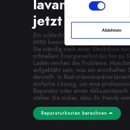
lavanttal? Fin
jetzt eine Lös
Ablehnen
Ein schlecht funktionierender Akku 
MINI beeinträchtigt Ihre Mobilität u
Sie ständig nach einer Steckdose su
schnellem Energieverlust bis hin zu 
Laden reichen die Probleme. Manchm
aufgebläht sein, was ein ernsthaftes S
darstellt. In Bad-st-leonhard-im-lavant
einfache Lösung, um eine profession
Reparatur oder einen Akkuaustausch 
stellen Sie sicher, dass Ihr Handy imm
Reparaturkosten berechnen ➦