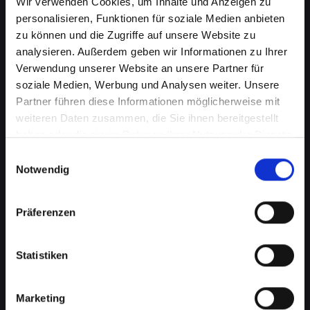
Wir verwenden Cookies, um Inhalte und Anzeigen zu
personalisieren, Funktionen für soziale Medien anbieten
zu können und die Zugriffe auf unsere Website zu
analysieren. Außerdem geben wir Informationen zu Ihrer
Verwendung unserer Website an unsere Partner für
soziale Medien, Werbung und Analysen weiter. Unsere
Partner führen diese Informationen möglicherweise mit
weiteren Daten zusammen, die Sie ihnen bereitgestellt
haben oder die sie im Rahmen Ihrer Nutzung der Dienste
Kameraprobleme bei Ihrem
gesammelt haben.
Einwilligungsauswahl
IPHONE-12 in Bad-st-leonhard-
Notwendig
im-lavanttal? Perfekte
Präferenzen
Aufnahmen wieder möglich
Die Kamera spielt eine wichtige Rolle in vielen
Statistiken
Aspekten Ihres täglichen Lebens. Von
Fotografieren über Videoanrufe bis hin zu
Augmented-Reality-Anwendungen, eine
Marketing