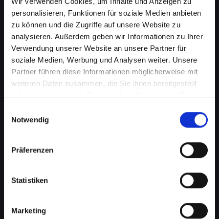
Wir verwenden Cookies, um Inhalte und Anzeigen zu
personalisieren, Funktionen für soziale Medien anbieten
zu können und die Zugriffe auf unsere Website zu
analysieren. Außerdem geben wir Informationen zu Ihrer
Verwendung unserer Website an unsere Partner für
soziale Medien, Werbung und Analysen weiter. Unsere
Partner führen diese Informationen möglicherweise mit
weiteren Daten zusammen, die Sie ihnen bereitgestellt
haben oder die sie im Rahmen Ihrer Nutzung der Dienste
Lautsprecherprobleme bei
gesammelt haben.
Einwilligungsauswahl
Ihrem IPHONE-12 in Bad-st-
Notwendig
leonhard-im-lavanttal? Wir
Präferenzen
haben die Lösung
Probleme mit dem Lautsprecher können von
Statistiken
verzerrtem Klang bis hin zu vollständigem
Ausfall reichen. Diese Probleme
beeinträchtigen nicht nur das Musikhören oder
Marketing