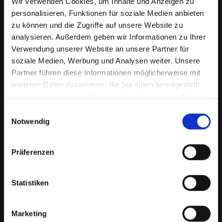
Wir verwenden Cookies, um Inhalte und Anzeigen zu
personalisieren, Funktionen für soziale Medien anbieten
zu können und die Zugriffe auf unsere Website zu
analysieren. Außerdem geben wir Informationen zu Ihrer
Verwendung unserer Website an unsere Partner für
soziale Medien, Werbung und Analysen weiter. Unsere
Partner führen diese Informationen möglicherweise mit
weiteren Daten zusammen, die Sie ihnen bereitgestellt
haben oder die sie im Rahmen Ihrer Nutzung der Dienste
Mikrofondefekt bei Ihrem
gesammelt haben.
Einwilligungsauswahl
Notwendig
IPHONE-13-PRO-MAX in Bad-st-
leonhard-im-lavanttal? Lassen
Präferenzen
Sie es jetzt reparieren
Statistiken
Ein defektes Mikrofon kann Ihre Fähigkeit, an
Telefongesprächen teilzunehmen, erheblich
beeinträchtigen. Dies kann besonders störend
Marketing