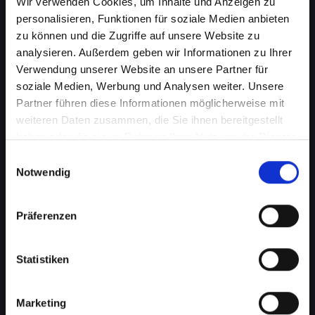
Wir verwenden Cookies, um Inhalte und Anzeigen zu
personalisieren, Funktionen für soziale Medien anbieten
zu können und die Zugriffe auf unsere Website zu
analysieren. Außerdem geben wir Informationen zu Ihrer
Verwendung unserer Website an unsere Partner für
soziale Medien, Werbung und Analysen weiter. Unsere
Partner führen diese Informationen möglicherweise mit
weiteren Daten zusammen, die Sie ihnen bereitgestellt
Softwareprobleme auf Ihrem
haben oder die sie im Rahmen Ihrer Nutzung der Dienste
IPHONE-13-PRO in Bad-st-
gesammelt haben.
Einwilligungsauswahl
Notwendig
leonhard-im-lavanttal?
Professionelle Hilfe wartet
Präferenzen
Softwareprobleme können eine Vielzahl von
Formen annehmen, von lästigen Fehlfunktionen
Statistiken
bis hin zu schwerwiegenden
Betriebssystemfehlern. Diese können Ihre
Produktivität beeinträchtigen, den Zugriff auf
Marketing