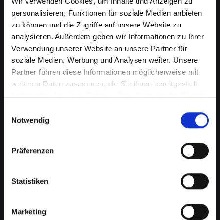
Wir verwenden Cookies, um Inhalte und Anzeigen zu
personalisieren, Funktionen für soziale Medien anbieten
zu können und die Zugriffe auf unsere Website zu
analysieren. Außerdem geben wir Informationen zu Ihrer
Verwendung unserer Website an unsere Partner für
soziale Medien, Werbung und Analysen weiter. Unsere
Partner führen diese Informationen möglicherweise mit
weiteren Daten zusammen, die Sie ihnen bereitgestellt
haben oder die sie im Rahmen Ihrer Nutzung der Dienste
Wasserschaden am IPHONE-13-
gesammelt haben.
Einwilligungsauswahl
PRO in Bad-st-leonhard-im-
Notwendig
lavanttal? Wir bieten schnelle
Präferenzen
Hilfe
Wasserschäden können Ihr IPHONE-13-PRO
Statistiken
verheerend beeinflussen. Feuchtigkeit kann
nicht nur die interne Elektronik beschädigen,
sondern auch Korrosion und Schimmel
Marketing