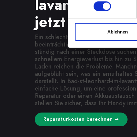
lavanttal? Fin
jetzt eine Lös
Ablehnen
Ein schlecht funktionierender Akku 
beeinträchtigt Ihre Mobilität und Un
ständig nach einer Steckdose suche
schnellem Energieverlust bis hin zu 
Laden reichen die Probleme. Manchm
aufgebläht sein, was ein ernsthaftes S
darstellt. In Bad-st-leonhard-im-lavant
einfache Lösung, um eine profession
Reparatur oder einen Akkuaustausch 
stellen Sie sicher, dass Ihr Handy imm
Reparaturkosten berechnen ➦