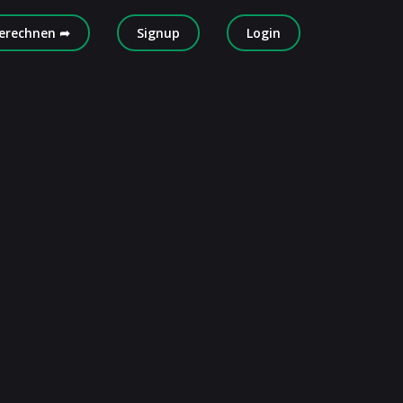
erechnen ➦
Signup
Login