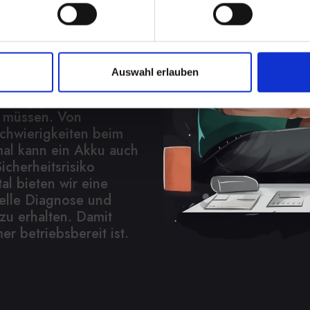
den Sie
ung
Auswahl erlauben
in Ihrem IPHONE-13
abhängigkeit, wenn Sie
n müssen. Von
Schwierigkeiten beim
al kann ein Akku auch
icherheitsrisiko
tal bieten wir eine
elle Diagnose und
zu erhalten. Damit
er betriebsbereit ist.