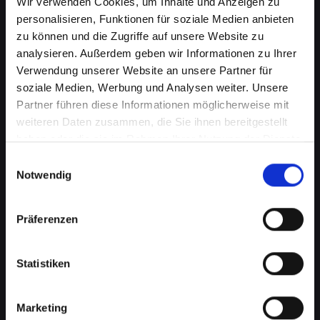
Wir verwenden Cookies, um Inhalte und Anzeigen zu
personalisieren, Funktionen für soziale Medien anbieten
zu können und die Zugriffe auf unsere Website zu
analysieren. Außerdem geben wir Informationen zu Ihrer
Verwendung unserer Website an unsere Partner für
soziale Medien, Werbung und Analysen weiter. Unsere
Partner führen diese Informationen möglicherweise mit
weiteren Daten zusammen, die Sie ihnen bereitgestellt
haben oder die sie im Rahmen Ihrer Nutzung der Dienste
gesammelt haben.
Einwilligungsauswahl
Mikrofondefekt bei Ihrem
Notwendig
IPHONE-13 in Bad-st-leonhard-
im-lavanttal? Lassen Sie es jetzt
Präferenzen
reparieren
Statistiken
Ein defektes Mikrofon kann Ihre Fähigkeit, an
Telefongesprächen teilzunehmen, erheblich
beeinträchtigen. Dies kann besonders störend
Marketing