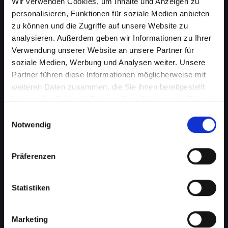
Wir verwenden Cookies, um Inhalte und Anzeigen zu
personalisieren, Funktionen für soziale Medien anbieten
zu können und die Zugriffe auf unsere Website zu
analysieren. Außerdem geben wir Informationen zu Ihrer
Verwendung unserer Website an unsere Partner für
soziale Medien, Werbung und Analysen weiter. Unsere
Partner führen diese Informationen möglicherweise mit
weiteren Daten zusammen, die Sie ihnen bereitgestellt
haben oder die sie im Rahmen Ihrer Nutzung der Dienste
gesammelt haben.
Wasserschaden am IPHONE-13
Einwilligungsauswahl
Notwendig
in Bad-st-leonhard-im-lavanttal?
Wir bieten schnelle Hilfe
Präferenzen
Wasserschäden können Ihr IPHONE-13
verheerend beeinflussen. Feuchtigkeit kann
Statistiken
nicht nur die interne Elektronik beschädigen,
sondern auch Korrosion und Schimmel
Marketing
verursachen, die mit der Zeit noch schlimmere