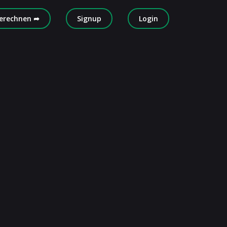
erechnen ➦
Signup
Login