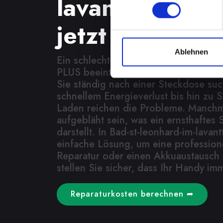
lavanttal? Fin
jetzt eine Lös
Ablehnen
Ein schlecht funktionierender Akku 
PLUS beeinträchtigt Ihre Mobilität u
Sie ständig nach einer Steckdose su
schnellem Energieverlust bis hin zu 
Laden reichen die Probleme. Manchm
aufgebläht sein, was ein ernsthaftes S
darstellt. In Bad-st-leonhard-im-lavant
einfache Lösung, um eine profession
Reparatur oder einen Akkuaustausch 
stellen Sie sicher, dass Ihr Handy imm
Reparaturkosten berechnen ➦