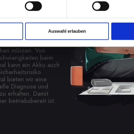
den Sie
ung
Auswahl erlauben
in Ihrem IPHONE-14-
nd Unabhängigkeit, wenn
chen müssen. Von
Schwierigkeiten beim
al kann ein Akku auch
icherheitsrisiko
tal bieten wir eine
elle Diagnose und
zu erhalten. Damit
er betriebsbereit ist.