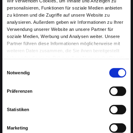
Wir verwenden Cookies, um Inhalte und Anzeigen zu
personalisieren, Funktionen für soziale Medien anbieten
zu können und die Zugriffe auf unsere Website zu
analysieren. Außerdem geben wir Informationen zu Ihrer
Verwendung unserer Website an unsere Partner für
soziale Medien, Werbung und Analysen weiter. Unsere
Partner führen diese Informationen möglicherweise mit
weiteren Daten zusammen, die Sie ihnen bereitgestellt
haben oder die sie im Rahmen Ihrer Nutzung der Dienste
Ladebuchsenprobleme bei
gesammelt haben.
Einwilligungsauswahl
Notwendig
Ihrem IPHONE-14 in Bad-st-
leonhard-im-lavanttal? Schnelle
Präferenzen
Reparatur verfügbar
Statistiken
Ein häufiges Problem bei Smartphones ist die
Beschädigung der Ladebuchse. Dies kann
bedeuten, dass Ihr IPHONE-14 nicht mehr
Marketing