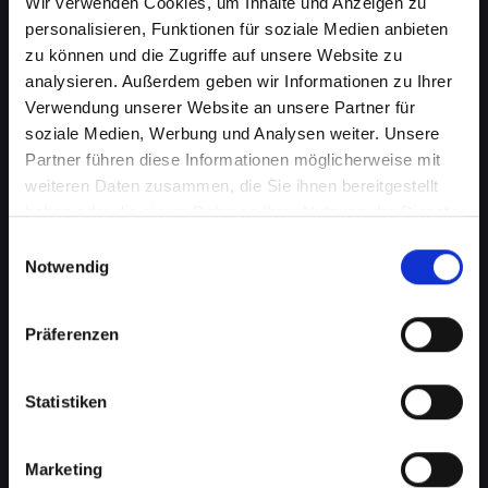
Wir verwenden Cookies, um Inhalte und Anzeigen zu
personalisieren, Funktionen für soziale Medien anbieten
zu können und die Zugriffe auf unsere Website zu
analysieren. Außerdem geben wir Informationen zu Ihrer
Verwendung unserer Website an unsere Partner für
soziale Medien, Werbung und Analysen weiter. Unsere
Partner führen diese Informationen möglicherweise mit
weiteren Daten zusammen, die Sie ihnen bereitgestellt
haben oder die sie im Rahmen Ihrer Nutzung der Dienste
gesammelt haben.
Einwilligungsauswahl
Mikrofondefekt bei Ihrem
Notwendig
IPHONE-14 in Bad-st-leonhard-
im-lavanttal? Lassen Sie es jetzt
Präferenzen
reparieren
Statistiken
Ein defektes Mikrofon kann Ihre Fähigkeit, an
Telefongesprächen teilzunehmen, erheblich
beeinträchtigen. Dies kann besonders störend
Marketing