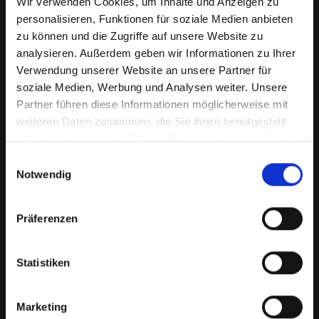
Wir verwenden Cookies, um Inhalte und Anzeigen zu
personalisieren, Funktionen für soziale Medien anbieten
zu können und die Zugriffe auf unsere Website zu
analysieren. Außerdem geben wir Informationen zu Ihrer
Verwendung unserer Website an unsere Partner für
soziale Medien, Werbung und Analysen weiter. Unsere
Partner führen diese Informationen möglicherweise mit
weiteren Daten zusammen, die Sie ihnen bereitgestellt
haben oder die sie im Rahmen Ihrer Nutzung der Dienste
Akkuprobleme bei Ihrem
gesammelt haben.
Einwilligungsauswahl
Notwendig
IPHONE-XS in Bad-st-leonhard-
im-lavanttal? Finden Sie jetzt
Präferenzen
eine Lösung
Statistiken
Ein schlecht funktionierender Akku in Ihrem
IPHONE-XS beeinträchtigt Ihre Mobilität und
Unabhängigkeit, wenn Sie ständig nach einer
Marketing