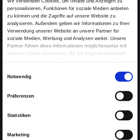
Wir verwenden Cookies, um Inhalte und Anzeigen zu
personalisieren, Funktionen für soziale Medien anbieten
zu können und die Zugriffe auf unsere Website zu
analysieren. Außerdem geben wir Informationen zu Ihrer
Verwendung unserer Website an unsere Partner für
soziale Medien, Werbung und Analysen weiter. Unsere
Partner führen diese Informationen möglicherweise mit
weiteren Daten zusammen, die Sie ihnen bereitgestellt
haben oder die sie im Rahmen Ihrer Nutzung der Dienste
Displayprobleme bei Ihrem
gesammelt haben.
Einwilligungsauswahl
IPHONE-11-PRO-MAX in Bad-
Notwendig
tatzmannsdorf schnell beheben
Präferenzen
Ein beschädigtes oder defektes Display bei
Ihrem IPHONE-11-PRO-MAX kann mehr als nur
ein optisches Ärgernis sein. Es beeinträchtigt
Statistiken
die Benutzerfreundlichkeit, verringert die
Lesbarkeit und kann sogar die Touch-
Marketing
Funktionalität einschränken. Von Rissen bis zu