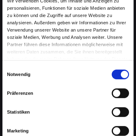
Wir verwenden Cookies, um Inhalte und Anzeigen zu
personalisieren, Funktionen für soziale Medien anbieten
zu können und die Zugriffe auf unsere Website zu
analysieren. Außerdem geben wir Informationen zu Ihrer
Verwendung unserer Website an unsere Partner für
soziale Medien, Werbung und Analysen weiter. Unsere
Partner führen diese Informationen möglicherweise mit
weiteren Daten zusammen, die Sie ihnen bereitgestellt
haben oder die sie im Rahmen Ihrer Nutzung der Dienste
gesammelt haben.
Wasserschaden am IPHONE-11
Einwilligungsauswahl
Notwendig
in Bad-tatzmannsdorf? Wir
bieten schnelle Hilfe
Präferenzen
Wasserschäden können Ihr IPHONE-11
verheerend beeinflussen. Feuchtigkeit kann
Statistiken
nicht nur die interne Elektronik beschädigen,
sondern auch Korrosion und Schimmel
Marketing
verursachen, die mit der Zeit noch schlimmere