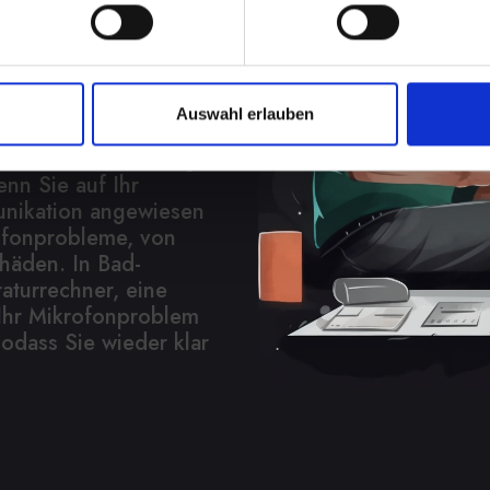
etzt
Auswahl erlauben
gkeit, an
eblich beeinträchtigen.
nn Sie auf Ihr
nikation angewiesen
rofonprobleme, von
häden. In Bad-
aturrechner, eine
e Ihr Mikrofonproblem
sodass Sie wieder klar