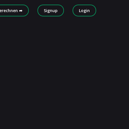
erechnen ➦
Signup
Login