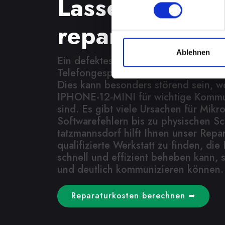
Lassen Sie es j
reparieren
Ablehnen
Ein defektes Mikrofon kann Ihre Fähi
Telefongesprächen teilzunehmen, erh
Dies kann besonders störend sein, we
IPHONE-12-MINI für wichtige Kommu
sind. Es gibt viele Ursachen für Mik
Softwarefehlern bis zu physischen Sc
tatzmannsdorf hilft Ihnen unser Repar
qualifizierte Werkstatt zu finden, di
schnell und effizient beheben kann, 
und deutlich kommunizieren können.
Reparaturkosten berechnen ➦