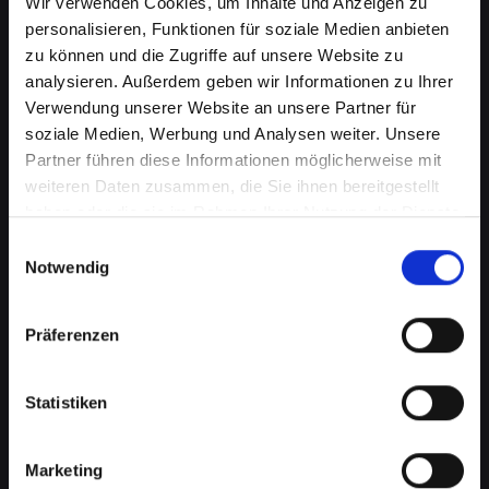
Wir verwenden Cookies, um Inhalte und Anzeigen zu
personalisieren, Funktionen für soziale Medien anbieten
zu können und die Zugriffe auf unsere Website zu
analysieren. Außerdem geben wir Informationen zu Ihrer
Verwendung unserer Website an unsere Partner für
soziale Medien, Werbung und Analysen weiter. Unsere
Partner führen diese Informationen möglicherweise mit
weiteren Daten zusammen, die Sie ihnen bereitgestellt
haben oder die sie im Rahmen Ihrer Nutzung der Dienste
Lautsprecherprobleme bei
gesammelt haben.
Einwilligungsauswahl
Ihrem IPHONE-12-PRO in Bad-
Notwendig
tatzmannsdorf? Wir haben die
Präferenzen
Lösung
Probleme mit dem Lautsprecher können von
Statistiken
verzerrtem Klang bis hin zu vollständigem
Ausfall reichen. Diese Probleme
beeinträchtigen nicht nur das Musikhören oder
Marketing