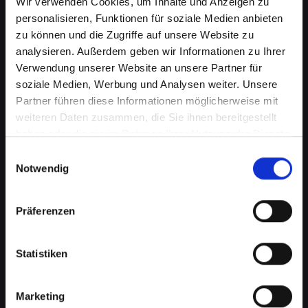
Wir verwenden Cookies, um Inhalte und Anzeigen zu
personalisieren, Funktionen für soziale Medien anbieten
zu können und die Zugriffe auf unsere Website zu
analysieren. Außerdem geben wir Informationen zu Ihrer
Verwendung unserer Website an unsere Partner für
soziale Medien, Werbung und Analysen weiter. Unsere
Partner führen diese Informationen möglicherweise mit
weiteren Daten zusammen, die Sie ihnen bereitgestellt
haben oder die sie im Rahmen Ihrer Nutzung der Dienste
Displayprobleme bei Ihrem
gesammelt haben.
Einwilligungsauswahl
IPHONE-12 in Bad-
Notwendig
tatzmannsdorf schnell beheben
Präferenzen
Ein beschädigtes oder defektes Display bei
Ihrem IPHONE-12 kann mehr als nur ein
optisches Ärgernis sein. Es beeinträchtigt die
Statistiken
Benutzerfreundlichkeit, verringert die
Lesbarkeit und kann sogar die Touch-
Marketing
Funktionalität einschränken. Von Rissen bis zu