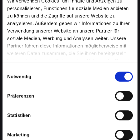
Wir verwenden Cookies, um Inhalte und Anzeigen zu
personalisieren, Funktionen für soziale Medien anbieten
zu können und die Zugriffe auf unsere Website zu
analysieren. Außerdem geben wir Informationen zu Ihrer
Verwendung unserer Website an unsere Partner für
soziale Medien, Werbung und Analysen weiter. Unsere
Partner führen diese Informationen möglicherweise mit
weiteren Daten zusammen, die Sie ihnen bereitgestellt
haben oder die sie im Rahmen Ihrer Nutzung der Dienste
gesammelt haben.
Einwilligungsauswahl
Notwendig
Zerbrochenes Glas an Ihrem
IPHONE-12 in Bad-
Präferenzen
tatzmannsdorf? Wir reparieren
es
Statistiken
Ein zerbrochenes Glas ist nicht nur ein
optisches Problem, sondern kann auch die
Marketing