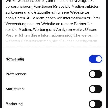
Wir verwenden Cookies, um Inhalte und Anzeigen zu
personalisieren, Funktionen für soziale Medien anbieten
zu können und die Zugriffe auf unsere Website zu
analysieren. Außerdem geben wir Informationen zu Ihrer
Verwendung unserer Website an unsere Partner für
soziale Medien, Werbung und Analysen weiter. Unsere
Partner führen diese Informationen möglicherweise mit
weiteren Daten zusammen, die Sie ihnen bereitgestellt
haben oder die sie im Rahmen Ihrer Nutzung der Dienste
Lautsprecherprobleme bei
gesammelt haben.
Einwilligungsauswahl
Ihrem IPHONE-X in Bad-
Notwendig
tatzmannsdorf? Wir haben die
Präferenzen
Lösung
Probleme mit dem Lautsprecher können von
Statistiken
verzerrtem Klang bis hin zu vollständigem
Ausfall reichen. Diese Probleme
beeinträchtigen nicht nur das Musikhören oder
Marketing