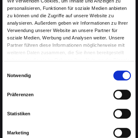
Wir verwenden Cookies, um Inhalte und Anzeigen zu
personalisieren, Funktionen für soziale Medien anbieten
zu können und die Zugriffe auf unsere Website zu
analysieren. Außerdem geben wir Informationen zu Ihrer
Verwendung unserer Website an unsere Partner für
soziale Medien, Werbung und Analysen weiter. Unsere
Partner führen diese Informationen möglicherweise mit
weiteren Daten zusammen, die Sie ihnen bereitgestellt
haben oder die sie im Rahmen Ihrer Nutzung der Dienste
Akkuprobleme bei Ihrem
gesammelt haben.
Einwilligungsauswahl
Notwendig
IPHONE-XR in Bad-
tatzmannsdorf? Finden Sie
Präferenzen
jetzt eine Lösung
Statistiken
Ein schlecht funktionierender Akku in Ihrem
IPHONE-XR beeinträchtigt Ihre Mobilität und
Unabhängigkeit, wenn Sie ständig nach einer
Marketing