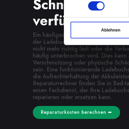
Schnelle Repa
verfügbar
Ablehnen
Ein häufiges Problem bei Smartphone
der Ladebuchse. Dies kann bedeuten
nicht mehr richtig lädt oder die Ver
häufig unterbrochen wird. Dies kann 
Verschmutzung oder physische Schä
sein. Eine funktionierende Ladebuchs
die Aufrechterhaltung der Akkuleist
Reparaturrechner finden Sie in Bad-t
einen Fachdienst, der Ihre Ladebuch
reparieren oder ersetzen kann.
Reparaturkosten berechnen ➦