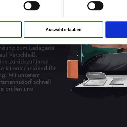
ratur
Auswahl erlauben
s ist die Beschädigung
, dass Ihr IPHONE-XR
bindung zum Ladegerät
auf Verschleiß,
den zurückzuführen
e ist entscheidend für
ung. Mit unserem
atzmannsdorf schnell
se prüfen und