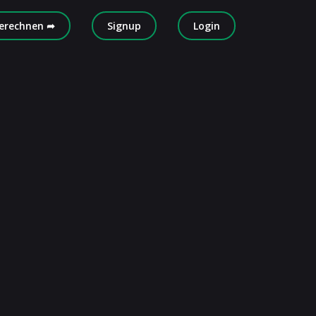
erechnen ➦
Signup
Login