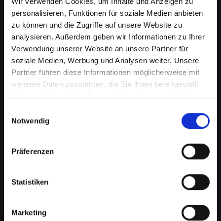
Wir verwenden Cookies, um Inhalte und Anzeigen zu
personalisieren, Funktionen für soziale Medien anbieten
zu können und die Zugriffe auf unsere Website zu
analysieren. Außerdem geben wir Informationen zu Ihrer
Verwendung unserer Website an unsere Partner für
soziale Medien, Werbung und Analysen weiter. Unsere
Partner führen diese Informationen möglicherweise mit
weiteren Daten zusammen, die Sie ihnen bereitgestellt
haben oder die sie im Rahmen Ihrer Nutzung der Dienste
Lautsprecherprobleme bei
gesammelt haben.
Einwilligungsauswahl
Ihrem IPHONE-XR in Bad-
Notwendig
tatzmannsdorf? Wir haben die
Präferenzen
Lösung
Probleme mit dem Lautsprecher können von
Statistiken
verzerrtem Klang bis hin zu vollständigem
Ausfall reichen. Diese Probleme
beeinträchtigen nicht nur das Musikhören oder
Marketing