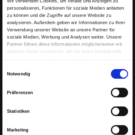
Wir verwenden Cookies, um Inhalte und Anzeigen zu
personalisieren, Funktionen für soziale Medien anbieten
zu können und die Zugriffe auf unsere Website zu
analysieren. Außerdem geben wir Informationen zu Ihrer
Verwendung unserer Website an unsere Partner für
soziale Medien, Werbung und Analysen weiter. Unsere
Partner führen diese Informationen möglicherweise mit
weiteren Daten zusammen, die Sie ihnen bereitgestellt
haben oder die sie im Rahmen Ihrer Nutzung der Dienste
Akkuprobleme bei Ihrem
gesammelt haben.
Einwilligungsauswahl
IPHONE-XS-MAX in Bad-
Notwendig
tatzmannsdorf? Finden Sie
Präferenzen
jetzt eine Lösung
Ein schlecht funktionierender Akku in Ihrem
Statistiken
IPHONE-XS-MAX beeinträchtigt Ihre Mobilität
und Unabhängigkeit, wenn Sie ständig nach
einer Steckdose suchen müssen. Von
Marketing