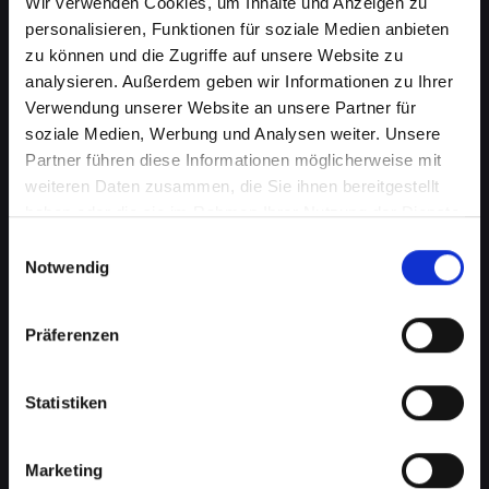
Wir verwenden Cookies, um Inhalte und Anzeigen zu
personalisieren, Funktionen für soziale Medien anbieten
zu können und die Zugriffe auf unsere Website zu
analysieren. Außerdem geben wir Informationen zu Ihrer
Verwendung unserer Website an unsere Partner für
soziale Medien, Werbung und Analysen weiter. Unsere
Partner führen diese Informationen möglicherweise mit
weiteren Daten zusammen, die Sie ihnen bereitgestellt
haben oder die sie im Rahmen Ihrer Nutzung der Dienste
Lautsprecherprobleme bei
gesammelt haben.
Einwilligungsauswahl
Ihrem IPHONE-XS in Bad-
Notwendig
tatzmannsdorf? Wir haben die
Präferenzen
Lösung
Probleme mit dem Lautsprecher können von
Statistiken
verzerrtem Klang bis hin zu vollständigem
Ausfall reichen. Diese Probleme
beeinträchtigen nicht nur das Musikhören oder
Marketing