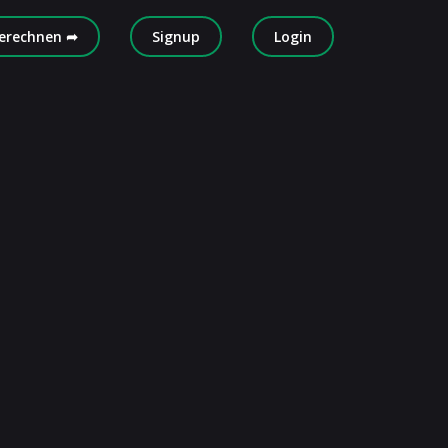
erechnen ➦
Signup
Login