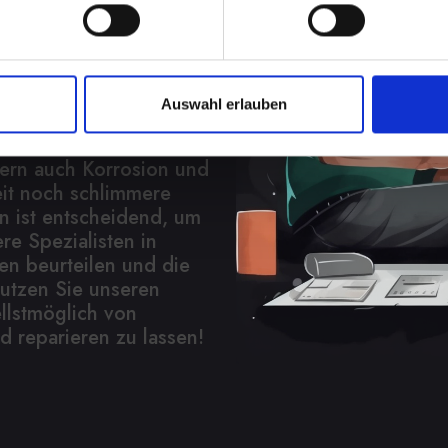
nelle
Auswahl erlauben
-13-PRO-MAX
t kann nicht nur die
dern auch Korrosion und
eit noch schlimmere
n ist entscheidend, um
e Spezialisten in
n beurteilen und die
utzen Sie unseren
llstmöglich von
 reparieren zu lassen!