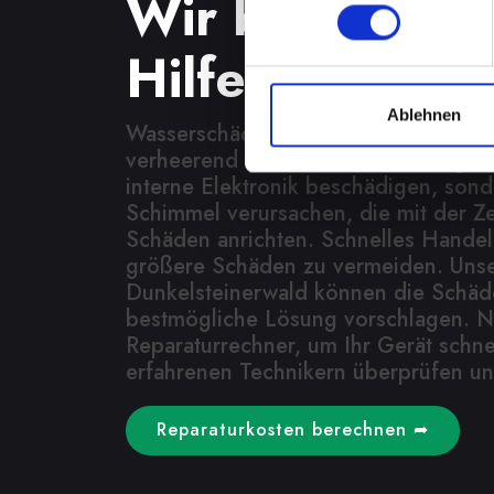
Wir bieten sch
Hilfe
Ablehnen
Wasserschäden können Ihr IPHONE
verheerend beeinflussen. Feuchtigkei
interne Elektronik beschädigen, son
Schimmel verursachen, die mit der Z
Schäden anrichten. Schnelles Handel
größere Schäden zu vermeiden. Unser
Dunkelsteinerwald können die Schäde
bestmögliche Lösung vorschlagen. N
Reparaturrechner, um Ihr Gerät schne
erfahrenen Technikern überprüfen und
Reparaturkosten berechnen ➦