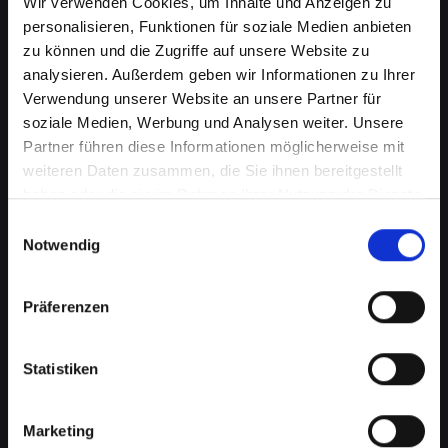
Wir verwenden Cookies, um Inhalte und Anzeigen zu
personalisieren, Funktionen für soziale Medien anbieten
zu können und die Zugriffe auf unsere Website zu
analysieren. Außerdem geben wir Informationen zu Ihrer
Verwendung unserer Website an unsere Partner für
soziale Medien, Werbung und Analysen weiter. Unsere
Partner führen diese Informationen möglicherweise mit
weiteren Daten zusammen, die Sie ihnen bereitgestellt
haben oder die sie im Rahmen Ihrer Nutzung der Dienste
Lautsprecherprobleme bei
gesammelt haben.
Einwilligungsauswahl
Ihrem IPHONE-14-PRO in
Notwendig
Frankenmarkt? Wir haben die
Präferenzen
Lösung
Probleme mit dem Lautsprecher können von
Statistiken
verzerrtem Klang bis hin zu vollständigem
Ausfall reichen. Diese Probleme
beeinträchtigen nicht nur das Musikhören oder
Marketing