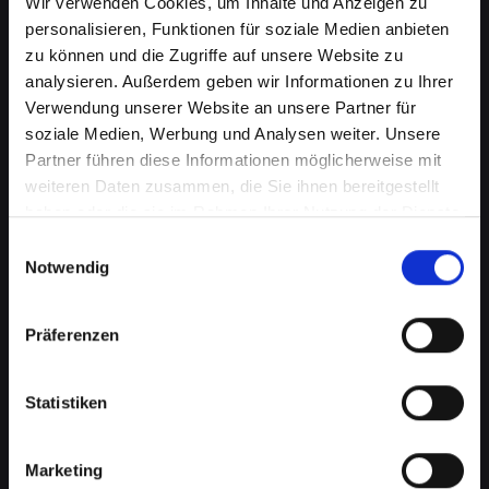
Wir verwenden Cookies, um Inhalte und Anzeigen zu
personalisieren, Funktionen für soziale Medien anbieten
zu können und die Zugriffe auf unsere Website zu
analysieren. Außerdem geben wir Informationen zu Ihrer
Verwendung unserer Website an unsere Partner für
soziale Medien, Werbung und Analysen weiter. Unsere
Partner führen diese Informationen möglicherweise mit
weiteren Daten zusammen, die Sie ihnen bereitgestellt
haben oder die sie im Rahmen Ihrer Nutzung der Dienste
gesammelt haben.
Wasserschaden am IPHONE-14-
Einwilligungsauswahl
Notwendig
PRO in Frankenmarkt? Wir
bieten schnelle Hilfe
Präferenzen
Wasserschäden können Ihr IPHONE-14-PRO
verheerend beeinflussen. Feuchtigkeit kann
Statistiken
nicht nur die interne Elektronik beschädigen,
sondern auch Korrosion und Schimmel
Marketing
verursachen, die mit der Zeit noch schlimmere