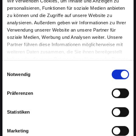
Wir verwenden Cookies, um Inhalte und Anzeigen zu
personalisieren, Funktionen für soziale Medien anbieten
zu können und die Zugriffe auf unsere Website zu
analysieren. Außerdem geben wir Informationen zu Ihrer
Verwendung unserer Website an unsere Partner für
soziale Medien, Werbung und Analysen weiter. Unsere
Partner führen diese Informationen möglicherweise mit
weiteren Daten zusammen, die Sie ihnen bereitgestellt
haben oder die sie im Rahmen Ihrer Nutzung der Dienste
Ladebuchsenprobleme bei
gesammelt haben.
Einwilligungsauswahl
Notwendig
Ihrem IPHONE-12-PRO-MAX in
Franking? Schnelle Reparatur
Präferenzen
verfügbar
Statistiken
Ein häufiges Problem bei Smartphones ist die
Beschädigung der Ladebuchse. Dies kann
bedeuten, dass Ihr IPHONE-12-PRO-MAX nicht
Marketing