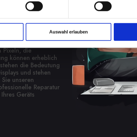
play bei Ihrem IPHONE-
hes Ärgernis sein. Es
Auswahl erlauben
eit, verringert die
Funktionalität
 Pixeln, die
ung können erheblich
erstehen die Bedeutung
isplays und stehen
 Sie unseren
ofessionelle Reparatur
 Ihres Geräts