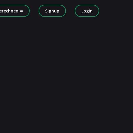
erechnen ➦
Signup
Login