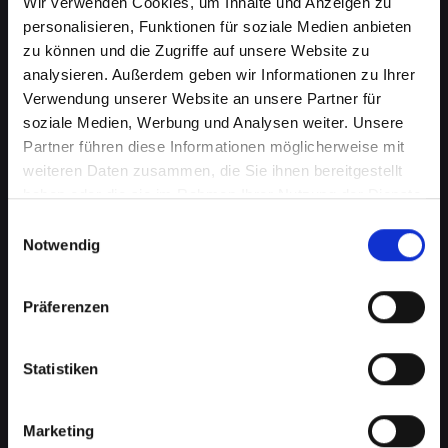
Wir verwenden Cookies, um Inhalte und Anzeigen zu
personalisieren, Funktionen für soziale Medien anbieten
zu können und die Zugriffe auf unsere Website zu
analysieren. Außerdem geben wir Informationen zu Ihrer
Verwendung unserer Website an unsere Partner für
soziale Medien, Werbung und Analysen weiter. Unsere
Partner führen diese Informationen möglicherweise mit
weiteren Daten zusammen, die Sie ihnen bereitgestellt
haben oder die sie im Rahmen Ihrer Nutzung der Dienste
Lautsprecherprobleme bei
gesammelt haben.
Einwilligungsauswahl
Ihrem IPHONE-14-PLUS in
Notwendig
Franking? Wir haben die
Präferenzen
Lösung
Probleme mit dem Lautsprecher können von
Statistiken
verzerrtem Klang bis hin zu vollständigem
Ausfall reichen. Diese Probleme
beeinträchtigen nicht nur das Musikhören oder
Marketing