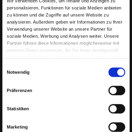
Wir verwenden Cookies, um Inhalte und Anzeigen zu
personalisieren, Funktionen für soziale Medien anbieten
zu können und die Zugriffe auf unsere Website zu
analysieren. Außerdem geben wir Informationen zu Ihrer
Verwendung unserer Website an unsere Partner für
soziale Medien, Werbung und Analysen weiter. Unsere
Partner führen diese Informationen möglicherweise mit
weiteren Daten zusammen, die Sie ihnen bereitgestellt
haben oder die sie im Rahmen Ihrer Nutzung der Dienste
gesammelt haben.
Akkuprobleme bei Ihrem
Einwilligungsauswahl
Notwendig
IPHONE-14-PRO in Franking?
Finden Sie jetzt eine Lösung
Präferenzen
Ein schlecht funktionierender Akku in Ihrem
IPHONE-14-PRO beeinträchtigt Ihre Mobilität
Statistiken
und Unabhängigkeit, wenn Sie ständig nach
einer Steckdose suchen müssen. Von
Marketing
schnellem Energieverlust bis hin zu