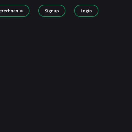
erechnen ➦
Signup
Login