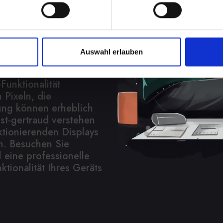
play bei Ihrem IPHONE-
Auswahl erlauben
es Ärgernis sein. Es
eit, verringert die
Funktionalität
 Pixeln, die
ung können erheblich
-st-gertraud verstehen
ktionierenden Displays
n. Besuchen Sie
 eine professionelle
ktionalität Ihres Geräts