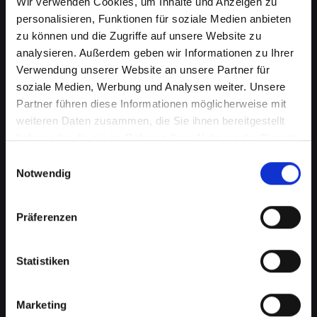
Wir verwenden Cookies, um Inhalte und Anzeigen zu
personalisieren, Funktionen für soziale Medien anbieten
zu können und die Zugriffe auf unsere Website zu
analysieren. Außerdem geben wir Informationen zu Ihrer
Verwendung unserer Website an unsere Partner für
soziale Medien, Werbung und Analysen weiter. Unsere
Partner führen diese Informationen möglicherweise mit
weiteren Daten zusammen, die Sie ihnen bereitgestellt
haben oder die sie im Rahmen Ihrer Nutzung der Dienste
Akkuprobleme bei Ihrem
gesammelt haben.
Einwilligungsauswahl
IPHONE-13-PRO-MAX in
Notwendig
Frantschach-st-gertraud?
Präferenzen
Finden Sie jetzt eine Lösung
Ein schlecht funktionierender Akku in Ihrem
Statistiken
IPHONE-13-PRO-MAX beeinträchtigt Ihre
Mobilität und Unabhängigkeit, wenn Sie
ständig nach einer Steckdose suchen müssen.
Marketing