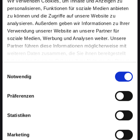
Wir verwenden Cookies, um Inhalte und Anzeigen zu
personalisieren, Funktionen für soziale Medien anbieten
zu können und die Zugriffe auf unsere Website zu
analysieren. Außerdem geben wir Informationen zu Ihrer
Verwendung unserer Website an unsere Partner für
soziale Medien, Werbung und Analysen weiter. Unsere
Partner führen diese Informationen möglicherweise mit
weiteren Daten zusammen, die Sie ihnen bereitgestellt
Softwareprobleme auf Ihrem
haben oder die sie im Rahmen Ihrer Nutzung der Dienste
IPHONE-XR in Frantschach-st-
gesammelt haben.
Einwilligungsauswahl
Notwendig
gertraud? Professionelle Hilfe
wartet
Präferenzen
Softwareprobleme können eine Vielzahl von
Formen annehmen, von lästigen Fehlfunktionen
Statistiken
bis hin zu schwerwiegenden
Betriebssystemfehlern. Diese können Ihre
Produktivität beeinträchtigen, den Zugriff auf
Marketing