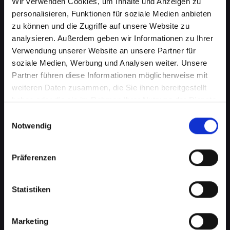
Wir verwenden Cookies, um Inhalte und Anzeigen zu
personalisieren, Funktionen für soziale Medien anbieten
zu können und die Zugriffe auf unsere Website zu
analysieren. Außerdem geben wir Informationen zu Ihrer
Verwendung unserer Website an unsere Partner für
soziale Medien, Werbung und Analysen weiter. Unsere
Partner führen diese Informationen möglicherweise mit
weiteren Daten zusammen, die Sie ihnen bereitgestellt
haben oder die sie im Rahmen Ihrer Nutzung der Dienste
Lautsprecherprobleme bei
gesammelt haben.
Einwilligungsauswahl
Ihrem IPHONE-XS-MAX in
Notwendig
Frantschach-st-gertraud? Wir
Präferenzen
haben die Lösung
Probleme mit dem Lautsprecher können von
Statistiken
verzerrtem Klang bis hin zu vollständigem
Ausfall reichen. Diese Probleme
beeinträchtigen nicht nur das Musikhören oder
Marketing