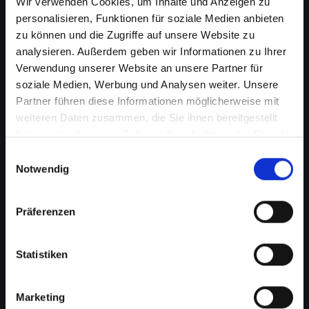
Wir verwenden Cookies, um Inhalte und Anzeigen zu
personalisieren, Funktionen für soziale Medien anbieten
zu können und die Zugriffe auf unsere Website zu
analysieren. Außerdem geben wir Informationen zu Ihrer
Verwendung unserer Website an unsere Partner für
soziale Medien, Werbung und Analysen weiter. Unsere
Partner führen diese Informationen möglicherweise mit
weiteren Daten zusammen, die Sie ihnen bereitgestellt
haben oder die sie im Rahmen Ihrer Nutzung der Dienste
Beschädigtes Backcover bei
gesammelt haben.
Einwilligungsauswahl
Ihrem IPHONE-11-PRO in
Notwendig
Fraünkirchen? Jetzt reparieren
Präferenzen
lassen
Ein beschädigtes Backcover an Ihrem IPHONE-
Statistiken
11-PRO kann mehr als nur ein kosmetisches
Problem sein. Es schützt wichtige interne
Komponenten vor Schäden und Staub. Eine
Marketing