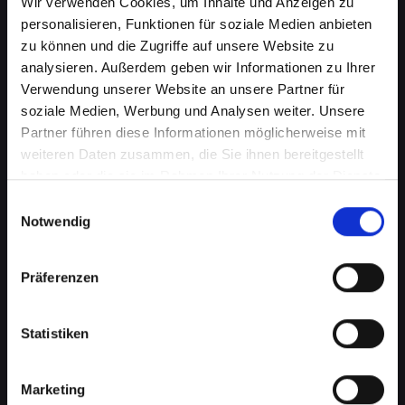
Wir verwenden Cookies, um Inhalte und Anzeigen zu
personalisieren, Funktionen für soziale Medien anbieten
zu können und die Zugriffe auf unsere Website zu
analysieren. Außerdem geben wir Informationen zu Ihrer
Verwendung unserer Website an unsere Partner für
soziale Medien, Werbung und Analysen weiter. Unsere
Partner führen diese Informationen möglicherweise mit
weiteren Daten zusammen, die Sie ihnen bereitgestellt
haben oder die sie im Rahmen Ihrer Nutzung der Dienste
Kameraprobleme bei Ihrem
gesammelt haben.
Einwilligungsauswahl
IPHONE-13-MINI in
Notwendig
Fraünkirchen? Perfekte
Präferenzen
Aufnahmen wieder möglich
Die Kamera spielt eine wichtige Rolle in vielen
Statistiken
Aspekten Ihres täglichen Lebens. Von
Fotografieren über Videoanrufe bis hin zu
Augmented-Reality-Anwendungen, eine
Marketing