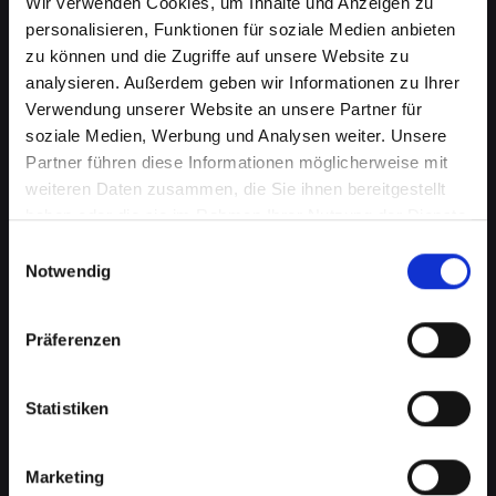
Wir verwenden Cookies, um Inhalte und Anzeigen zu
personalisieren, Funktionen für soziale Medien anbieten
zu können und die Zugriffe auf unsere Website zu
analysieren. Außerdem geben wir Informationen zu Ihrer
Verwendung unserer Website an unsere Partner für
soziale Medien, Werbung und Analysen weiter. Unsere
Partner führen diese Informationen möglicherweise mit
weiteren Daten zusammen, die Sie ihnen bereitgestellt
haben oder die sie im Rahmen Ihrer Nutzung der Dienste
Kameraprobleme bei Ihrem
gesammelt haben.
Einwilligungsauswahl
IPHONE-12-MINI in Fraünstein?
Notwendig
Perfekte Aufnahmen wieder
Präferenzen
möglich
Die Kamera spielt eine wichtige Rolle in vielen
Statistiken
Aspekten Ihres täglichen Lebens. Von
Fotografieren über Videoanrufe bis hin zu
Augmented-Reality-Anwendungen, eine
Marketing