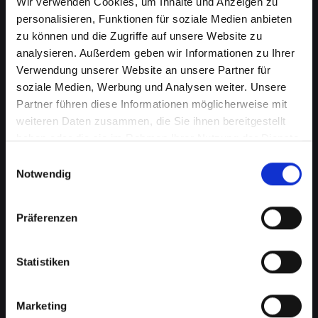
Wir verwenden Cookies, um Inhalte und Anzeigen zu
personalisieren, Funktionen für soziale Medien anbieten
zu können und die Zugriffe auf unsere Website zu
analysieren. Außerdem geben wir Informationen zu Ihrer
Verwendung unserer Website an unsere Partner für
soziale Medien, Werbung und Analysen weiter. Unsere
Partner führen diese Informationen möglicherweise mit
weiteren Daten zusammen, die Sie ihnen bereitgestellt
haben oder die sie im Rahmen Ihrer Nutzung der Dienste
Ladebuchsenprobleme bei
gesammelt haben.
Einwilligungsauswahl
Notwendig
Ihrem IPHONE-14-PRO in
Fraünstein? Schnelle Reparatur
Präferenzen
verfügbar
Statistiken
Ein häufiges Problem bei Smartphones ist die
Beschädigung der Ladebuchse. Dies kann
bedeuten, dass Ihr IPHONE-14-PRO nicht mehr
Marketing